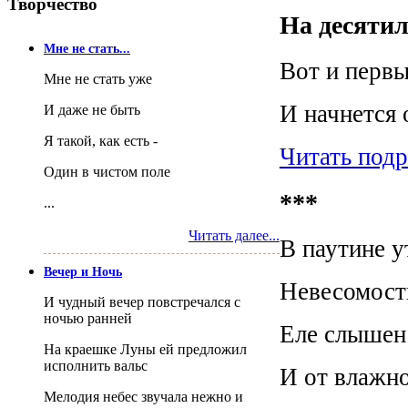
Творчество
На десятил
Мне не стать...
Вот и первы
Мне не стать уже
И начнется 
И даже не быть
Я такой, как есть -
Читать под
Один в чистом поле
***
...
Читать далее...
В паутине 
Вечер и Ночь
Невесомост
И чудный вечер повстречался с
ночью ранней
Еле слышен
На краешке Луны ей предложил
исполнить вальс
И от влажно
Мелодия небес звучала нежно и