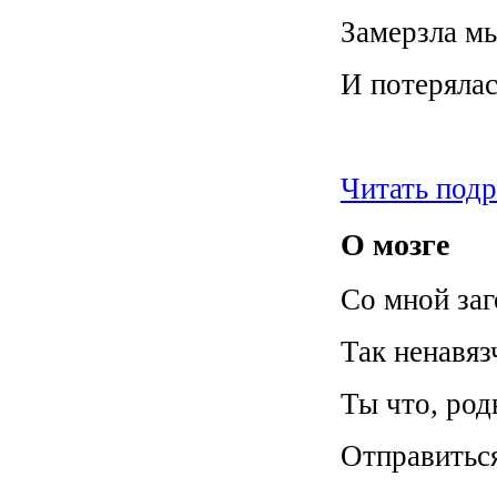
Замерзла м
И потерялас
Читать под
О мозге
Со мной за
Так ненавяз
Ты что, род
Отправиться