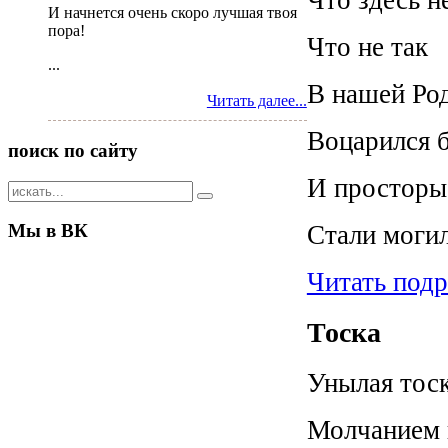
Что здесь н
И начнется очень скоро лучшая твоя
пора!
Что не так
...
В нашей Ро
Читать далее...
Воцарился 
поиск
по сайту
И просторы
Мы
в ВК
Стали моги
Читать под
Тоска
Унылая тоск
Молчанием 