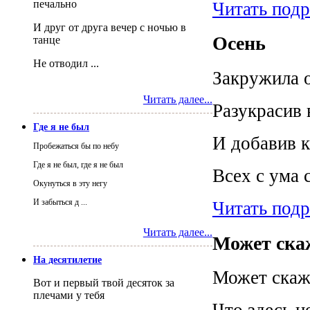
печально
Читать под
И друг от друга вечер с ночью в
Осень
танце
Не отводил ...
Закружила 
Читать далее...
Разукрасив
Где я не был
И добавив к
Пробежаться бы по небу
Где я не был, где я не был
Всех с ума 
Окунуться в эту негу
И забыться д ...
Читать под
Читать далее...
Может ска
На десятилетие
Может скаж
Вот и первый твой десяток за
плечами у тебя