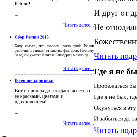
Рейши!
И друг от д
...
Читать далее...
Не отводил
Сбор Рейши 2015
Божественн
Хочу сказать, что скорость роста гриба Рейши
различна и зависит от многих факторов. Поэтому
Читать под
на одном участке Кавказа Ганодерму можно пр ...
Читать далее...
Где я не б
Весенние зарисовки
Пробежаться бы
Вот и пришла долгожданная весна с
Где я не был, гд
ее красками, цветами и
вдохновением!
Окунуться в эту
...
И забыться до з
Читать далее...
Читать под