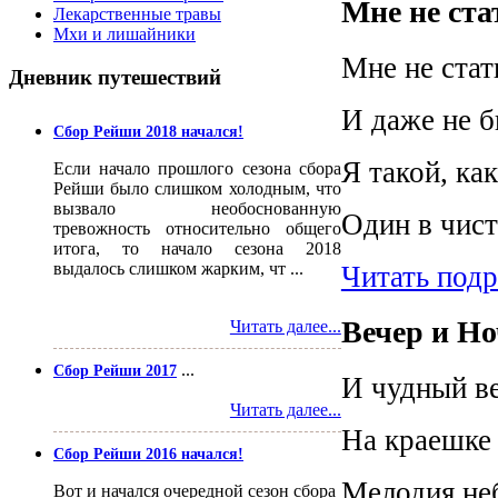
Мне не стат
Лекарственные травы
Мхи и лишайники
Мне не стат
Дневник
путешествий
И даже не 
Сбор Рейши 2018 начался!
Я такой, как
Если начало прошлого сезона сбора
Рейши было слишком холодным, что
вызвало необоснованную
Один в чис
тревожность относительно общего
итога, то начало сезона 2018
выдалось слишком жарким, чт ...
Читать под
Вечер и Н
Читать далее...
...
Сбор Рейши 2017
И чудный ве
Читать далее...
На краешке
Сбор Рейши 2016 начался!
Мелодия неб
Вот и начался очередной сезон сбора