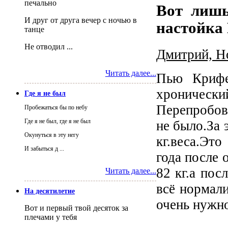
печально
Вот лишь
И друг от друга вечер с ночью в
настойка
танце
Не отводил ...
Дмитрий, Н
Читать далее...
Пью Крифе
хронически
Где я не был
Перепробова
Пробежаться бы по небу
Где я не был, где я не был
не было.За 
Окунуться в эту негу
кг.веса.Эт
И забыться д ...
года после 
82 кг.а пос
Читать далее...
всё нормали
На десятилетие
очень нужно
Вот и первый твой десяток за
плечами у тебя