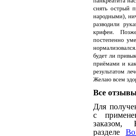
панкреатита нас
снять острый п
народными), нич
разводили рук
крифеи. Позж
постепенно уме
нормализовался.
будет ли привы
приёмами и как
результатом леч
Желаю всем здор
Все отзывы
Для получе
с примен
заказом,
разделе
Во