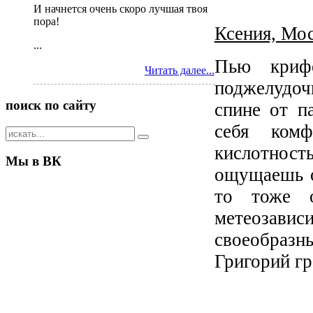
И начнется очень скоро лучшая твоя
пора!
Ксения, Мос
...
Пью криф
Читать далее...
поджелудо
поиск
по сайту
спине от п
себя комф
кислотность
Мы
в ВК
ощущаешь о
то тоже 
метеозави
своеобразн
Григорий гр