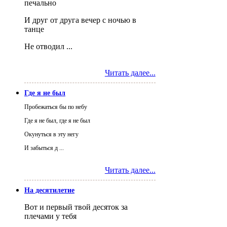
печально
И друг от друга вечер с ночью в
танце
Не отводил ...
Читать далее...
Где я не был
Пробежаться бы по небу
Где я не был, где я не был
Окунуться в эту негу
И забыться д ...
Читать далее...
На десятилетие
Вот и первый твой десяток за
плечами у тебя