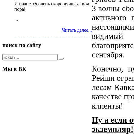
И начнется очень скоро лучшая твоя
3 волны сбо
пора!
активного 
...
настоящими
Читать далее...
видимый
благоприят
поиск
по сайту
сентября.
Конечно, п
Мы
в ВК
Рейши огран
лесам Кавка
качестве пр
клиенты!
Ну а если 
экземпляр!