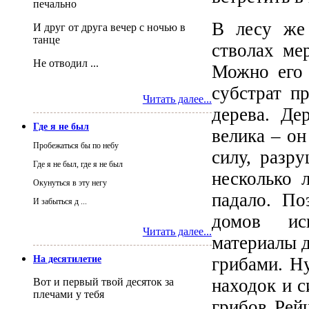
печально
В лесу же 
И друг от друга вечер с ночью в
танце
стволах ме
Не отводил ...
Можно его 
субстрат п
Читать далее...
дерева. Де
Где я не был
велика – он
Пробежаться бы по небу
силу, разр
Где я не был, где я не был
несколько 
Окунуться в эту негу
падало. По
И забыться д ...
домов исп
Читать далее...
материалы 
грибами. Ну
На десятилетие
находок и с
Вот и первый твой десяток за
плечами у тебя
грибов Рей