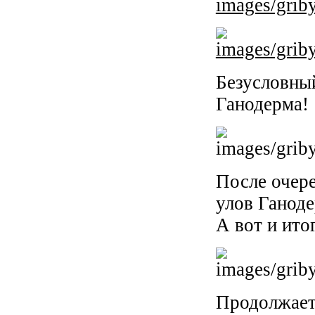
Безусловный
Ганодерма!
После очер
улов Ганоде
А вот и ито
Продолжает