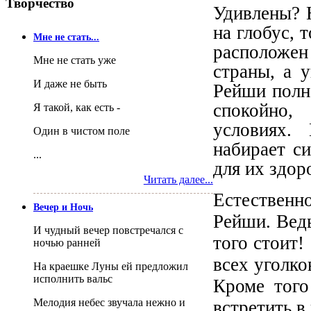
Творчество
Удивлены? 
на глобус, 
Мне не стать...
расположен
Мне не стать уже
страны, а 
И даже не быть
Рейши полно
спокойно,
Я такой, как есть -
условиях.
Один в чистом поле
набирает си
...
для их здор
Читать далее...
Естественно
Вечер и Ночь
Рейши. Ведь
И чудный вечер повстречался с
того стоит!
ночью ранней
всех уголко
На краешке Луны ей предложил
исполнить вальс
Кроме того
Мелодия небес звучала нежно и
встретить в