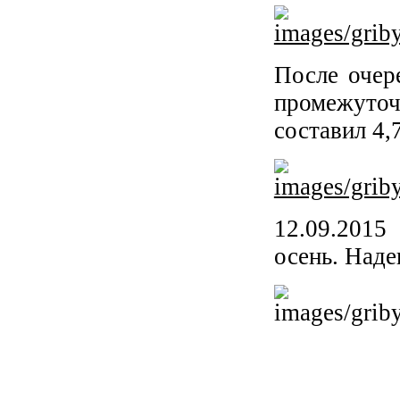
После очер
промежуто
составил 4,
12.09.201
осень. Наде