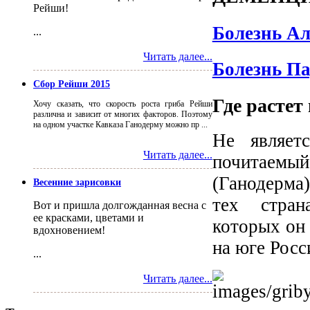
Рейши!
Болезнь А
...
Читать далее...
Болезнь П
Сбор Рейши 2015
Где растет
Хочу сказать, что скорость роста гриба Рейши
различна и зависит от многих факторов. Поэтому
на одном участке Кавказа Ганодерму можно пр ...
Не являет
Читать далее...
почитаемы
(Ганодерма)
Весенние зарисовки
тех стран
Вот и пришла долгожданная весна с
ее красками, цветами и
которых он 
вдохновением!
на юге Росс
...
Читать далее...